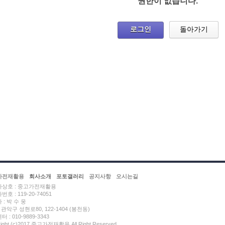
권한이 없습니다.
로그인
돌아가기
가전재활용
회사소개
포토갤러리
공지사항
오시는길
상호 : 중고가전재활용
호 : 119-20-74051
 : 박 수 웅
 관악구 성현로80, 122-1404 (봉천동)
 : 010-9889-3343
right (c)2017 중고가전재활용 All Right Reserved.