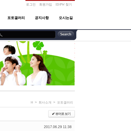
로그인
회원가입
ID/PW 찾기
포토갤러리
공지사항
오시는길
>
>
H
회사소개
포토갤러리
✔
뷰어로 보기
2017.06.29 11:38