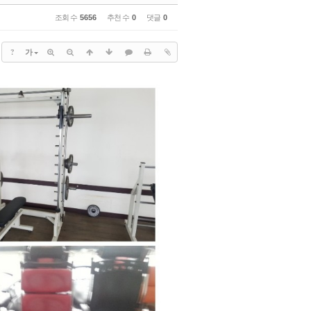
조회 수
5656
추천 수
0
댓글
0
?
가