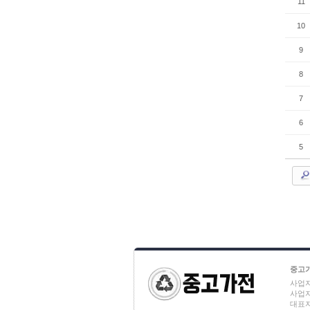
11
10
9
8
7
6
5
중고
사업자
사업자번
대표자